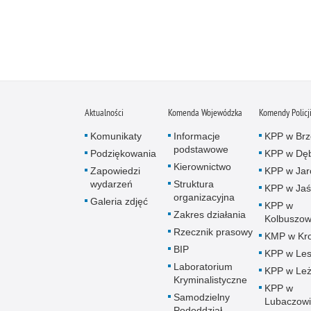
Aktualności
Komenda Wojewódzka
Komendy Policj
Komunikaty
Informacje
KPP w Brz
podstawowe
Podziękowania
KPP w Dęb
Kierownictwo
Zapowiedzi
KPP w Jar
wydarzeń
Struktura
KPP w Jaś
organizacyjna
Galeria zdjęć
KPP w
Zakres działania
Kolbuszow
Rzecznik prasowy
KMP w Kro
BIP
KPP w Le
Laboratorium
KPP w Leż
Kryminalistyczne
KPP w
Samodzielny
Lubaczow
Pododdział