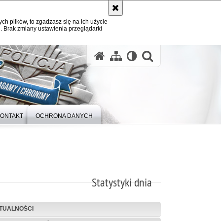
ych plików, to zgadzasz się na ich użycie
. Brak zmiany ustawienia przeglądarki
otwórz wysz
ONTAKT
OCHRONA DANYCH
Statystyki dnia
TUALNOŚCI