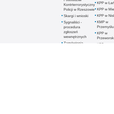
KPP w Łań
Kontrterrorystyczny
KPP w Mie
Policji w Rzeszowie
KPP w Nis
Skargi i wnioski
KMP w
Sygnaliści -
Przemyślu
procedura
zgłoszeń
KPP w
wewnętrznych
Przeworsk
Zamówienia
KPP w
publiczne
Ropczyca
Patronat honorowy
KMP w
Policji
Rzeszowi
Deklaracja
KPP w Sa
Dostępności
KPP w Sta
Woli
KPP w
Strzyżowi
KMP w
Tarnobrze
KPP w
Ustrzykac