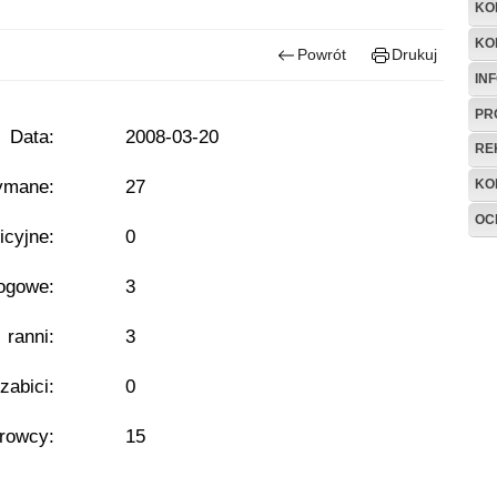
KO
KO
Powrót
Drukuj
IN
PR
Data:
2008-03-20
RE
ymane:
27
KO
OC
icyjne:
0
ogowe:
3
- ranni:
3
 zabici:
0
erowcy:
15