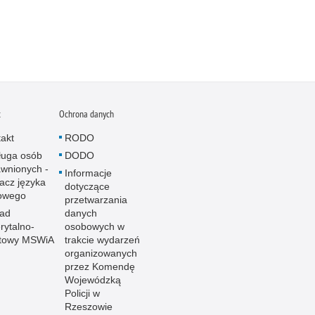
t
Ochrona danych
akt
RODO
ługa osób
DODO
wnionych -
Informacje
acz języka
dotyczące
owego
przetwarzania
ład
danych
ytalno-
osobowych w
towy MSWiA
trakcie wydarzeń
organizowanych
przez Komendę
Wojewódzką
Policji w
Rzeszowie