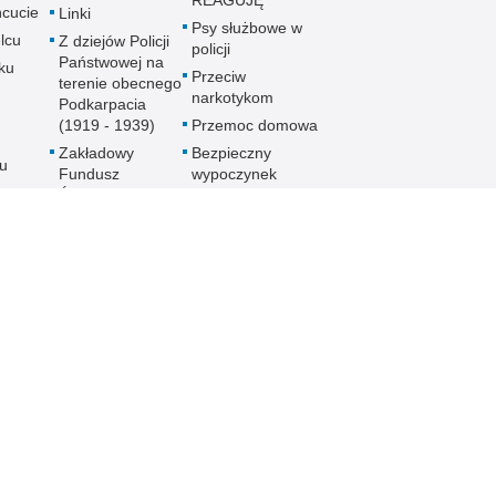
REAGUJĘ
cucie
Linki
Psy służbowe w
lcu
Z dziejów Policji
policji
Państwowej na
ku
Przeciw
terenie obecnego
narkotykom
Podkarpacia
(1919 - 1939)
Przemoc domowa
Zakładowy
Bezpieczny
u
Fundusz
wypoczynek
Świadczeń
Gdzie szukać
ch
Socjalnych
pomocy
MKZP -
Jak nie stać się
e
Międzyzakładowa
ofiarą
Kasa
noku
przymusowej
Zapomogowo
prostytucji
lowej
Pożyczkowa
Uwaga pies
Zarząd Oddziału
Programy
Wojewódzkiego
e
profilaktyczne
Stowarzyszenia
Emerytów i
gu
Rencistów
Policyjnych w
Rzeszowie
h