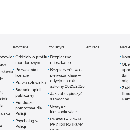
i
Informacje
Profilaktyka
Rekrutacja
Kontak
ozowie
Oddziały o profilu
Bezpieczne
Kont
mundurowym
mieszkanie
icy
Obs
Pozwolenia i
Bezpieczeństwo -
upra
osławiu
licencje
pierwsza klasa –
tłum
le
edycja na rok
mig
Prawa człowieka
szkolny 2025/2026
Zak
Badanie opinii
ej
Jak zabezpieczyć
Emer
publicznej
śnie
samochód
Ren
Fundusze
sku
Uwaga -
pomocowe dla
kieszonkowiec
ajsku
Policji
PRAWO – ZNAM,
Psycholog w
PRZESTRZEGAM,
ie
Policji