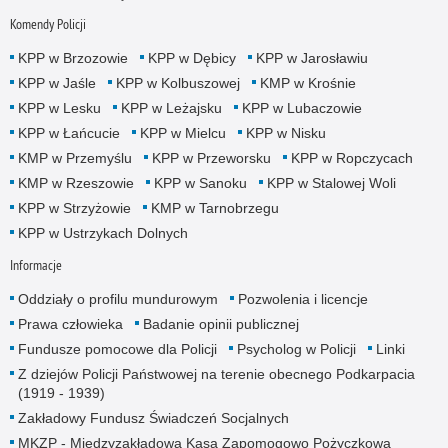
Komendy Policji
KPP w Brzozowie
KPP w Dębicy
KPP w Jarosławiu
KPP w Jaśle
KPP w Kolbuszowej
KMP w Krośnie
KPP w Lesku
KPP w Leżajsku
KPP w Lubaczowie
KPP w Łańcucie
KPP w Mielcu
KPP w Nisku
KMP w Przemyślu
KPP w Przeworsku
KPP w Ropczycach
KMP w Rzeszowie
KPP w Sanoku
KPP w Stalowej Woli
KPP w Strzyżowie
KMP w Tarnobrzegu
KPP w Ustrzykach Dolnych
Informacje
Oddziały o profilu mundurowym
Pozwolenia i licencje
Prawa człowieka
Badanie opinii publicznej
Fundusze pomocowe dla Policji
Psycholog w Policji
Linki
Z dziejów Policji Państwowej na terenie obecnego Podkarpacia
(1919 - 1939)
Zakładowy Fundusz Świadczeń Socjalnych
MKZP - Międzyzakładowa Kasa Zapomogowo Pożyczkowa