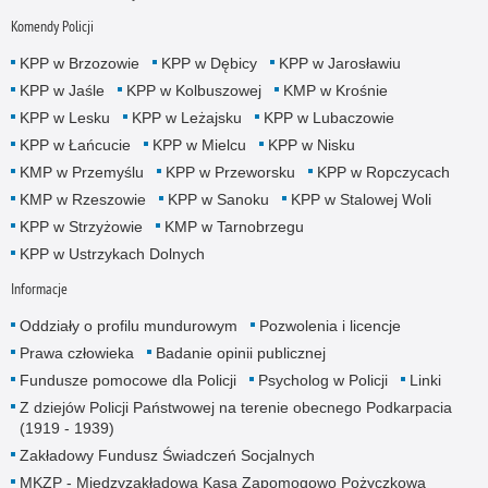
Komendy Policji
KPP w Brzozowie
KPP w Dębicy
KPP w Jarosławiu
KPP w Jaśle
KPP w Kolbuszowej
KMP w Krośnie
KPP w Lesku
KPP w Leżajsku
KPP w Lubaczowie
KPP w Łańcucie
KPP w Mielcu
KPP w Nisku
KMP w Przemyślu
KPP w Przeworsku
KPP w Ropczycach
KMP w Rzeszowie
KPP w Sanoku
KPP w Stalowej Woli
KPP w Strzyżowie
KMP w Tarnobrzegu
KPP w Ustrzykach Dolnych
Informacje
Oddziały o profilu mundurowym
Pozwolenia i licencje
Prawa człowieka
Badanie opinii publicznej
Fundusze pomocowe dla Policji
Psycholog w Policji
Linki
Z dziejów Policji Państwowej na terenie obecnego Podkarpacia
(1919 - 1939)
Zakładowy Fundusz Świadczeń Socjalnych
MKZP - Międzyzakładowa Kasa Zapomogowo Pożyczkowa