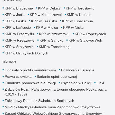
KPP w Brzozowie
KPP w Dębicy
KPP w Jarosławiu
KPP w Jaśle
KPP w Kolbuszowej
KMP w Krośnie
KPP w Lesku
KPP w Leżajsku
KPP w Lubaczowie
KPP w Łańcucie
KPP w Mielcu
KPP w Nisku
KMP w Przemyślu
KPP w Przeworsku
KPP w Ropczycach
KMP w Rzeszowie
KPP w Sanoku
KPP w Stalowej Woli
KPP w Strzyżowie
KMP w Tarnobrzegu
KPP w Ustrzykach Dolnych
Informacje
Oddziały o profilu mundurowym
Pozwolenia i licencje
Prawa człowieka
Badanie opinii publicznej
Fundusze pomocowe dla Policji
Psycholog w Policji
Linki
Z dziejów Policji Państwowej na terenie obecnego Podkarpacia
(1919 - 1939)
Zakładowy Fundusz Świadczeń Socjalnych
MKZP - Międzyzakładowa Kasa Zapomogowo Pożyczkowa
Zarząd Oddziału Wojewódzkiego Stowarzyszenia Emerytów i