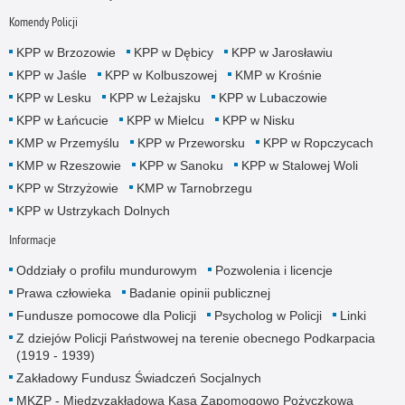
Komendy Policji
KPP w Brzozowie
KPP w Dębicy
KPP w Jarosławiu
KPP w Jaśle
KPP w Kolbuszowej
KMP w Krośnie
KPP w Lesku
KPP w Leżajsku
KPP w Lubaczowie
KPP w Łańcucie
KPP w Mielcu
KPP w Nisku
KMP w Przemyślu
KPP w Przeworsku
KPP w Ropczycach
KMP w Rzeszowie
KPP w Sanoku
KPP w Stalowej Woli
KPP w Strzyżowie
KMP w Tarnobrzegu
KPP w Ustrzykach Dolnych
Informacje
Oddziały o profilu mundurowym
Pozwolenia i licencje
Prawa człowieka
Badanie opinii publicznej
Fundusze pomocowe dla Policji
Psycholog w Policji
Linki
Z dziejów Policji Państwowej na terenie obecnego Podkarpacia
(1919 - 1939)
Zakładowy Fundusz Świadczeń Socjalnych
MKZP - Międzyzakładowa Kasa Zapomogowo Pożyczkowa