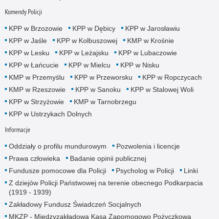
Komendy Policji
KPP w Brzozowie
KPP w Dębicy
KPP w Jarosławiu
KPP w Jaśle
KPP w Kolbuszowej
KMP w Krośnie
KPP w Lesku
KPP w Leżajsku
KPP w Lubaczowie
KPP w Łańcucie
KPP w Mielcu
KPP w Nisku
KMP w Przemyślu
KPP w Przeworsku
KPP w Ropczycach
KMP w Rzeszowie
KPP w Sanoku
KPP w Stalowej Woli
KPP w Strzyżowie
KMP w Tarnobrzegu
KPP w Ustrzykach Dolnych
Informacje
Oddziały o profilu mundurowym
Pozwolenia i licencje
Prawa człowieka
Badanie opinii publicznej
Fundusze pomocowe dla Policji
Psycholog w Policji
Linki
Z dziejów Policji Państwowej na terenie obecnego Podkarpacia
(1919 - 1939)
Zakładowy Fundusz Świadczeń Socjalnych
MKZP - Międzyzakładowa Kasa Zapomogowo Pożyczkowa