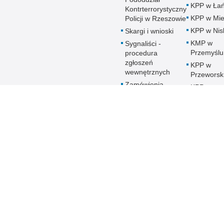
KPP w Łań
Kontrterrorystyczny
KPP w Mie
Policji w Rzeszowie
KPP w Nis
Skargi i wnioski
KMP w
Sygnaliści -
Przemyślu
procedura
zgłoszeń
KPP w
wewnętrznych
Przeworsk
Zamówienia
KPP w
publiczne
Ropczyca
Patronat honorowy
KMP w
Policji
Rzeszowi
Deklaracja
KPP w Sa
Dostępności
KPP w Sta
Woli
KPP w
Strzyżowi
KMP w
Tarnobrze
KPP w
Ustrzykac