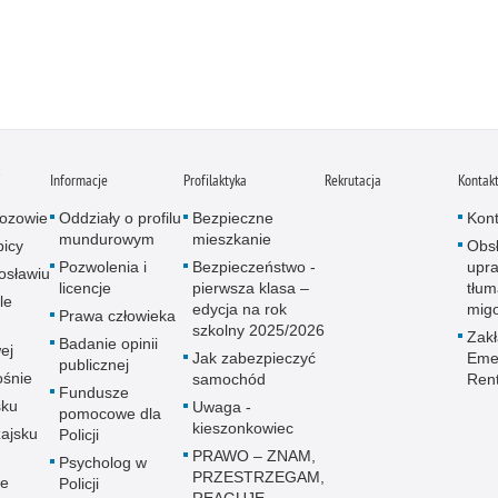
i
Informacje
Profilaktyka
Rekrutacja
Kontak
ozowie
Oddziały o profilu
Bezpieczne
Kont
mundurowym
mieszkanie
icy
Obs
Pozwolenia i
Bezpieczeństwo -
upra
osławiu
licencje
pierwsza klasa –
tłum
le
edycja na rok
mig
Prawa człowieka
szkolny 2025/2026
Zak
Badanie opinii
ej
Jak zabezpieczyć
Emer
publicznej
śnie
samochód
Ren
Fundusze
sku
Uwaga -
pomocowe dla
kieszonkowiec
ajsku
Policji
PRAWO – ZNAM,
Psycholog w
PRZESTRZEGAM,
ie
Policji