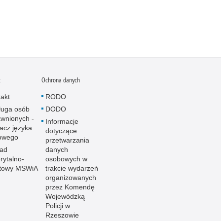
t
Ochrona danych
akt
RODO
ługa osób
DODO
wnionych -
Informacje
acz języka
dotyczące
owego
przetwarzania
ład
danych
ytalno-
osobowych w
towy MSWiA
trakcie wydarzeń
organizowanych
przez Komendę
Wojewódzką
Policji w
Rzeszowie