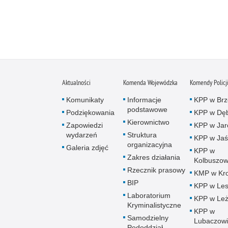
Aktualności
Komenda Wojewódzka
Komendy Policj
Komunikaty
Informacje
KPP w Brz
podstawowe
Podziękowania
KPP w Dęb
Kierownictwo
Zapowiedzi
KPP w Jar
wydarzeń
Struktura
KPP w Jaś
organizacyjna
Galeria zdjęć
KPP w
Zakres działania
Kolbuszow
Rzecznik prasowy
KMP w Kro
BIP
KPP w Le
Laboratorium
KPP w Leż
Kryminalistyczne
KPP w
Samodzielny
Lubaczow
Pododdział