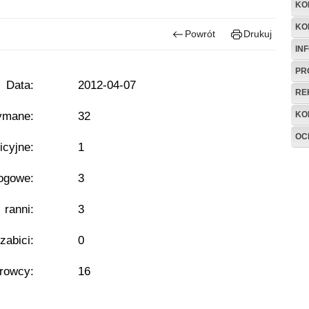
KO
KO
Powrót
Drukuj
IN
PR
Data:
2012-04-07
RE
ymane:
32
KO
OC
icyjne:
1
ogowe:
3
- ranni:
3
 zabici:
0
erowcy:
16