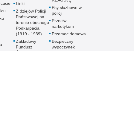
REAGUJĘ
cucie
Linki
Psy służbowe w
lcu
Z dziejów Policji
policji
Państwowej na
ku
Przeciw
terenie obecnego
narkotykom
Podkarpacia
(1919 - 1939)
Przemoc domowa
Zakładowy
Bezpieczny
u
Fundusz
wypoczynek
Świadczeń
Gdzie szukać
ch
Socjalnych
pomocy
MKZP -
Jak nie stać się
e
Międzyzakładowa
ofiarą
Kasa
noku
przymusowej
Zapomogowo
prostytucji
lowej
Pożyczkowa
Uwaga pies
Zarząd Oddziału
Programy
Wojewódzkiego
e
profilaktyczne
Stowarzyszenia
Emerytów i
gu
Rencistów
Policyjnych w
Rzeszowie
h