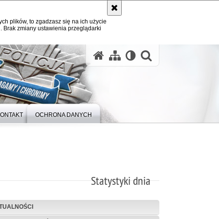
ych plików, to zgadzasz się na ich użycie
. Brak zmiany ustawienia przeglądarki
otwórz wysz
ONTAKT
OCHRONA DANYCH
Statystyki dnia
TUALNOŚCI