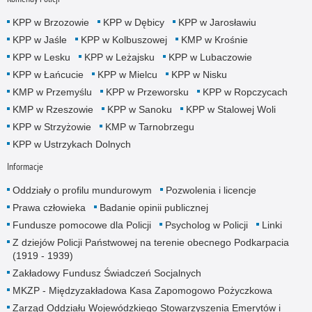
KPP w Brzozowie
KPP w Dębicy
KPP w Jarosławiu
KPP w Jaśle
KPP w Kolbuszowej
KMP w Krośnie
KPP w Lesku
KPP w Leżajsku
KPP w Lubaczowie
KPP w Łańcucie
KPP w Mielcu
KPP w Nisku
KMP w Przemyślu
KPP w Przeworsku
KPP w Ropczycach
KMP w Rzeszowie
KPP w Sanoku
KPP w Stalowej Woli
KPP w Strzyżowie
KMP w Tarnobrzegu
KPP w Ustrzykach Dolnych
Informacje
Oddziały o profilu mundurowym
Pozwolenia i licencje
Prawa człowieka
Badanie opinii publicznej
Fundusze pomocowe dla Policji
Psycholog w Policji
Linki
Z dziejów Policji Państwowej na terenie obecnego Podkarpacia
(1919 - 1939)
Zakładowy Fundusz Świadczeń Socjalnych
MKZP - Międzyzakładowa Kasa Zapomogowo Pożyczkowa
Zarząd Oddziału Wojewódzkiego Stowarzyszenia Emerytów i