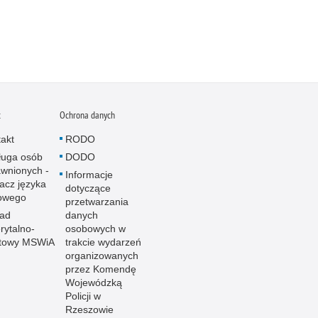
t
Ochrona danych
akt
RODO
ługa osób
DODO
wnionych -
Informacje
acz języka
dotyczące
owego
przetwarzania
ład
danych
ytalno-
osobowych w
towy MSWiA
trakcie wydarzeń
organizowanych
przez Komendę
Wojewódzką
Policji w
Rzeszowie