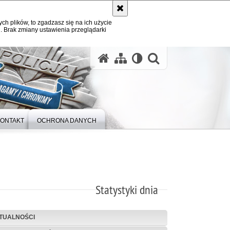
ych plików, to zgadzasz się na ich użycie
. Brak zmiany ustawienia przeglądarki
otwórz wysz
ONTAKT
OCHRONA DANYCH
Statystyki dnia
TUALNOŚCI