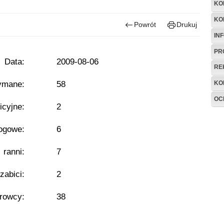
KO
KO
Powrót
Drukuj
IN
PR
Data:
2009-08-06
RE
ymane:
58
KO
OC
icyjne:
2
ogowe:
6
- ranni:
7
 zabici:
2
erowcy:
38