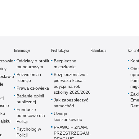
i
Informacje
Profilaktyka
Rekrutacja
Kontak
ozowie
Oddziały o profilu
Bezpieczne
Kont
mundurowym
mieszkanie
icy
Obs
Pozwolenia i
Bezpieczeństwo -
upra
osławiu
licencje
pierwsza klasa –
tłum
le
edycja na rok
mig
Prawa człowieka
szkolny 2025/2026
Zak
Badanie opinii
ej
Jak zabezpieczyć
Emer
publicznej
śnie
samochód
Ren
Fundusze
sku
Uwaga -
pomocowe dla
kieszonkowiec
ajsku
Policji
PRAWO – ZNAM,
Psycholog w
PRZESTRZEGAM,
ie
Policji