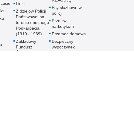
REAGUJĘ
cucie
Linki
Psy służbowe w
lcu
Z dziejów Policji
policji
Państwowej na
ku
Przeciw
terenie obecnego
narkotykom
Podkarpacia
(1919 - 1939)
Przemoc domowa
Zakładowy
Bezpieczny
u
Fundusz
wypoczynek
Świadczeń
Gdzie szukać
ch
Socjalnych
pomocy
MKZP -
Jak nie stać się
e
Międzyzakładowa
ofiarą
Kasa
noku
przymusowej
Zapomogowo
prostytucji
lowej
Pożyczkowa
Uwaga pies
Zarząd Oddziału
Programy
Wojewódzkiego
e
profilaktyczne
Stowarzyszenia
Emerytów i
gu
Rencistów
Policyjnych w
Rzeszowie
h