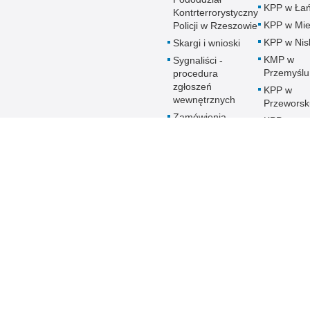
KPP w Łań
Kontrterrorystyczny
KPP w Mie
Policji w Rzeszowie
KPP w Nis
Skargi i wnioski
KMP w
Sygnaliści -
Przemyślu
procedura
zgłoszeń
KPP w
wewnętrznych
Przeworsk
Zamówienia
KPP w
publiczne
Ropczyca
Patronat honorowy
KMP w
Policji
Rzeszowi
Deklaracja
KPP w Sa
Dostępności
KPP w Sta
Woli
KPP w
Strzyżowi
KMP w
Tarnobrze
KPP w
Ustrzykac