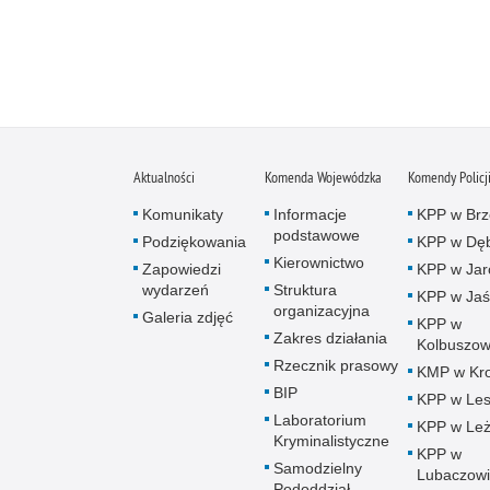
Aktualności
Komenda Wojewódzka
Komendy Policj
Komunikaty
Informacje
KPP w Brz
podstawowe
Podziękowania
KPP w Dęb
Kierownictwo
Zapowiedzi
KPP w Jar
wydarzeń
Struktura
KPP w Jaś
organizacyjna
Galeria zdjęć
KPP w
Zakres działania
Kolbuszow
Rzecznik prasowy
KMP w Kro
BIP
KPP w Le
Laboratorium
KPP w Leż
Kryminalistyczne
KPP w
Samodzielny
Lubaczow
Pododdział