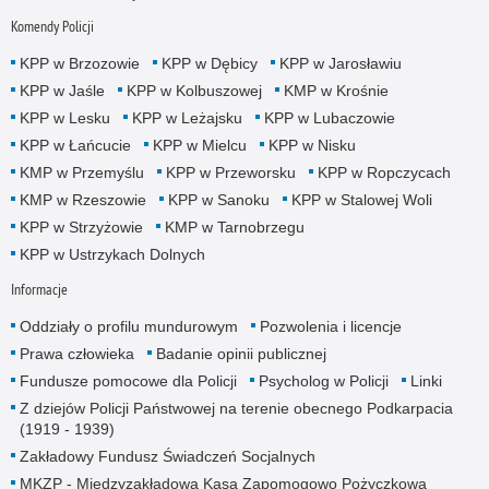
Komendy Policji
KPP w Brzozowie
KPP w Dębicy
KPP w Jarosławiu
KPP w Jaśle
KPP w Kolbuszowej
KMP w Krośnie
KPP w Lesku
KPP w Leżajsku
KPP w Lubaczowie
KPP w Łańcucie
KPP w Mielcu
KPP w Nisku
KMP w Przemyślu
KPP w Przeworsku
KPP w Ropczycach
KMP w Rzeszowie
KPP w Sanoku
KPP w Stalowej Woli
KPP w Strzyżowie
KMP w Tarnobrzegu
KPP w Ustrzykach Dolnych
Informacje
Oddziały o profilu mundurowym
Pozwolenia i licencje
Prawa człowieka
Badanie opinii publicznej
Fundusze pomocowe dla Policji
Psycholog w Policji
Linki
Z dziejów Policji Państwowej na terenie obecnego Podkarpacia
(1919 - 1939)
Zakładowy Fundusz Świadczeń Socjalnych
MKZP - Międzyzakładowa Kasa Zapomogowo Pożyczkowa