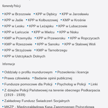
Komendy Policji
KPP w Brzozowie
KPP w Dębicy
KPP w Jarosławiu
KPP w Jaśle
KPP w Kolbuszowej
KMP w Krośnie
KPP w Lesku
KPP w Leżajsku
KPP w Lubaczowie
KPP w Łańcucie
KPP w Mielcu
KPP w Nisku
KMP w Przemyślu
KPP w Przeworsku
KPP w Ropczycach
KMP w Rzeszowie
KPP w Sanoku
KPP w Stalowej Woli
KPP w Strzyżowie
KMP w Tarnobrzegu
KPP w Ustrzykach Dolnych
Informacje
Oddziały o profilu mundurowym
Pozwolenia i licencje
Prawa człowieka
Badanie opinii publicznej
Fundusze pomocowe dla Policji
Psycholog w Policji
Linki
Z dziejów Policji Państwowej na terenie obecnego Podkarpacia
(1919 - 1939)
Zakładowy Fundusz Świadczeń Socjalnych
MKZP - Międzyzakładowa Kasa Zapomogowo Pożyczkowa