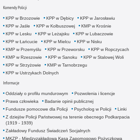
Komendy Policji
KPP w Brzozowie
KPP w Dębicy
KPP w Jarosławiu
KPP w Jaśle
KPP w Kolbuszowej
KMP w Krośnie
KPP w Lesku
KPP w Leżajsku
KPP w Lubaczowie
KPP w Łańcucie
KPP w Mielcu
KPP w Nisku
KMP w Przemyślu
KPP w Przeworsku
KPP w Ropczycach
KMP w Rzeszowie
KPP w Sanoku
KPP w Stalowej Woli
KPP w Strzyżowie
KMP w Tarnobrzegu
KPP w Ustrzykach Dolnych
Informacje
Oddziały o profilu mundurowym
Pozwolenia i licencje
Prawa człowieka
Badanie opinii publicznej
Fundusze pomocowe dla Policji
Psycholog w Policji
Linki
Z dziejów Policji Państwowej na terenie obecnego Podkarpacia
(1919 - 1939)
Zakładowy Fundusz Świadczeń Socjalnych
MKZP - Międzyzakładowa Kasa Zapomogowo Pożyczkowa