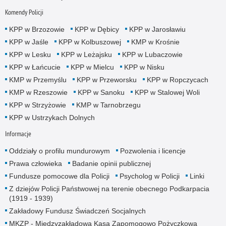
Komendy Policji
KPP w Brzozowie
KPP w Dębicy
KPP w Jarosławiu
KPP w Jaśle
KPP w Kolbuszowej
KMP w Krośnie
KPP w Lesku
KPP w Leżajsku
KPP w Lubaczowie
KPP w Łańcucie
KPP w Mielcu
KPP w Nisku
KMP w Przemyślu
KPP w Przeworsku
KPP w Ropczycach
KMP w Rzeszowie
KPP w Sanoku
KPP w Stalowej Woli
KPP w Strzyżowie
KMP w Tarnobrzegu
KPP w Ustrzykach Dolnych
Informacje
Oddziały o profilu mundurowym
Pozwolenia i licencje
Prawa człowieka
Badanie opinii publicznej
Fundusze pomocowe dla Policji
Psycholog w Policji
Linki
Z dziejów Policji Państwowej na terenie obecnego Podkarpacia
(1919 - 1939)
Zakładowy Fundusz Świadczeń Socjalnych
MKZP - Międzyzakładowa Kasa Zapomogowo Pożyczkowa