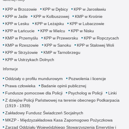
KPP w Brzozowie
KPP w Dębicy
KPP w Jarosławiu
KPP w Jaśle
KPP w Kolbuszowej
KMP w Krośnie
KPP w Lesku
KPP w Leżajsku
KPP w Lubaczowie
KPP w Łańcucie
KPP w Mielcu
KPP w Nisku
KMP w Przemyślu
KPP w Przeworsku
KPP w Ropczycach
KMP w Rzeszowie
KPP w Sanoku
KPP w Stalowej Woli
KPP w Strzyżowie
KMP w Tarnobrzegu
KPP w Ustrzykach Dolnych
Informacje
Oddziały o profilu mundurowym
Pozwolenia i licencje
Prawa człowieka
Badanie opinii publicznej
Fundusze pomocowe dla Policji
Psycholog w Policji
Linki
Z dziejów Policji Państwowej na terenie obecnego Podkarpacia
(1919 - 1939)
Zakładowy Fundusz Świadczeń Socjalnych
MKZP - Międzyzakładowa Kasa Zapomogowo Pożyczkowa
Zarząd Oddziału Wojewódzkiego Stowarzyszenia Emerytów i