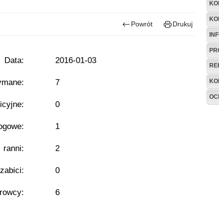
KO
KO
Powrót
Drukuj
IN
PR
Data:
2016-01-03
RE
ymane:
7
KO
OC
icyjne:
0
ogowe:
1
- ranni:
2
 zabici:
0
erowcy:
6