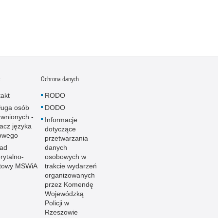
t
Ochrona danych
akt
RODO
ługa osób
DODO
wnionych -
Informacje
acz języka
dotyczące
owego
przetwarzania
ład
danych
ytalno-
osobowych w
towy MSWiA
trakcie wydarzeń
organizowanych
przez Komendę
Wojewódzką
Policji w
Rzeszowie