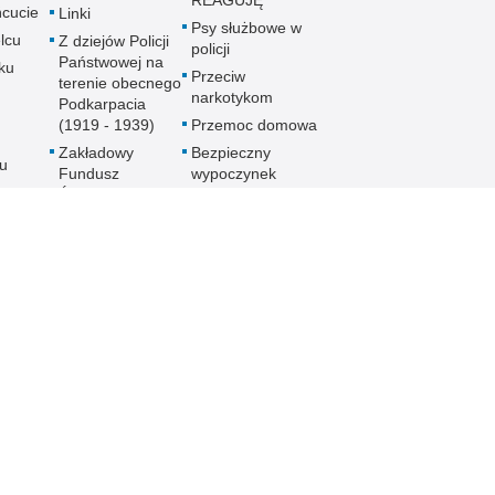
REAGUJĘ
cucie
Linki
Psy służbowe w
lcu
Z dziejów Policji
policji
Państwowej na
ku
Przeciw
terenie obecnego
narkotykom
Podkarpacia
(1919 - 1939)
Przemoc domowa
Zakładowy
Bezpieczny
u
Fundusz
wypoczynek
Świadczeń
Gdzie szukać
ch
Socjalnych
pomocy
MKZP -
Jak nie stać się
e
Międzyzakładowa
ofiarą
Kasa
noku
przymusowej
Zapomogowo
prostytucji
lowej
Pożyczkowa
Uwaga pies
Zarząd Oddziału
Programy
Wojewódzkiego
e
profilaktyczne
Stowarzyszenia
Emerytów i
gu
Rencistów
Policyjnych w
Rzeszowie
h