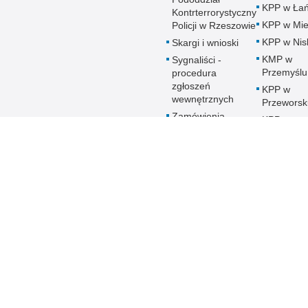
KPP w Łań
Kontrterrorystyczny
KPP w Mie
Policji w Rzeszowie
KPP w Nis
Skargi i wnioski
KMP w
Sygnaliści -
Przemyślu
procedura
zgłoszeń
KPP w
wewnętrznych
Przeworsk
Zamówienia
KPP w
publiczne
Ropczyca
Patronat honorowy
KMP w
Policji
Rzeszowi
Deklaracja
KPP w Sa
Dostępności
KPP w Sta
Woli
KPP w
Strzyżowi
KMP w
Tarnobrze
KPP w
Ustrzykac