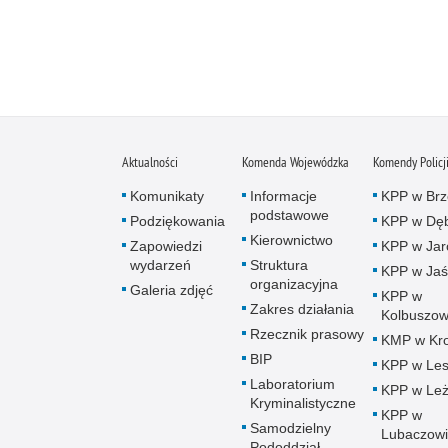
Aktualności
Komenda Wojewódzka
Komendy Policj
Komunikaty
Informacje
KPP w Brz
podstawowe
Podziękowania
KPP w Dęb
Kierownictwo
Zapowiedzi
KPP w Jar
wydarzeń
Struktura
KPP w Jaś
organizacyjna
Galeria zdjęć
KPP w
Zakres działania
Kolbuszow
Rzecznik prasowy
KMP w Kro
BIP
KPP w Le
Laboratorium
KPP w Leż
Kryminalistyczne
KPP w
Samodzielny
Lubaczow
Pododdział