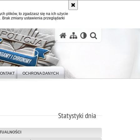
ych plików, to zgadzasz się na ich użycie
. Brak zmiany ustawienia przeglądarki
otwórz wysz
ONTAKT
OCHRONA DANYCH
Statystyki dnia
TUALNOŚCI