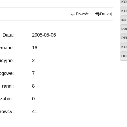
KO
KO
Powrót
Drukuj
IN
PR
Data:
2005-05-06
RE
ymane:
16
KO
OC
icyjne:
2
ogowe:
7
- ranni:
8
 zabici:
0
erowcy:
41