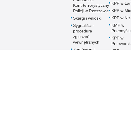
KPP w Łań
Kontrterrorystyczny
KPP w Mie
Policji w Rzeszowie
KPP w Nis
Skargi i wnioski
KMP w
Sygnaliści -
Przemyślu
procedura
zgłoszeń
KPP w
wewnętrznych
Przeworsk
Zamówienia
KPP w
publiczne
Ropczyca
Patronat honorowy
KMP w
Policji
Rzeszowi
Deklaracja
KPP w Sa
Dostępności
KPP w Sta
Woli
KPP w
Strzyżowi
KMP w
Tarnobrze
KPP w
Ustrzykac