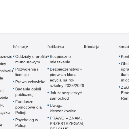
i
Informacje
Profilaktyka
Rekrutacja
Kontak
ozowie
Oddziały o profilu
Bezpieczne
Kont
mundurowym
mieszkanie
icy
Obs
Pozwolenia i
Bezpieczeństwo -
upra
osławiu
licencje
pierwsza klasa –
tłum
le
edycja na rok
mig
Prawa człowieka
szkolny 2025/2026
Zak
Badanie opinii
ej
Jak zabezpieczyć
Emer
publicznej
śnie
samochód
Ren
Fundusze
sku
Uwaga -
pomocowe dla
kieszonkowiec
ajsku
Policji
PRAWO – ZNAM,
Psycholog w
PRZESTRZEGAM,
ie
Policji