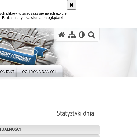
ych plików, to zgadzasz się na ich użycie
. Brak zmiany ustawienia przeglądarki
otwórz wysz
ONTAKT
OCHRONA DANYCH
Statystyki dnia
TUALNOŚCI