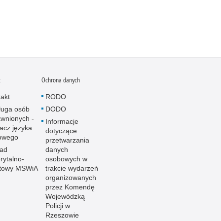
t
Ochrona danych
akt
RODO
ługa osób
DODO
wnionych -
Informacje
acz języka
dotyczące
owego
przetwarzania
ład
danych
ytalno-
osobowych w
towy MSWiA
trakcie wydarzeń
organizowanych
przez Komendę
Wojewódzką
Policji w
Rzeszowie