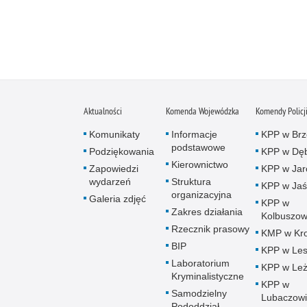
Aktualności
Komenda Wojewódzka
Komendy Policj
Komunikaty
Informacje
KPP w Brz
podstawowe
Podziękowania
KPP w Dęb
Kierownictwo
Zapowiedzi
KPP w Jar
wydarzeń
Struktura
KPP w Jaś
organizacyjna
Galeria zdjęć
KPP w
Zakres działania
Kolbuszow
Rzecznik prasowy
KMP w Kro
BIP
KPP w Le
Laboratorium
KPP w Leż
Kryminalistyczne
KPP w
Samodzielny
Lubaczow
Pododdział