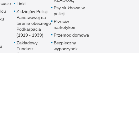
REAGUJĘ
cucie
Linki
Psy służbowe w
lcu
Z dziejów Policji
policji
Państwowej na
ku
Przeciw
terenie obecnego
narkotykom
Podkarpacia
(1919 - 1939)
Przemoc domowa
Zakładowy
Bezpieczny
u
Fundusz
wypoczynek
Świadczeń
Gdzie szukać
ch
Socjalnych
pomocy
MKZP -
Jak nie stać się
e
Międzyzakładowa
ofiarą
Kasa
noku
przymusowej
Zapomogowo
prostytucji
lowej
Pożyczkowa
Uwaga pies
Zarząd Oddziału
Programy
Wojewódzkiego
e
profilaktyczne
Stowarzyszenia
Emerytów i
gu
Rencistów
Policyjnych w
Rzeszowie
h