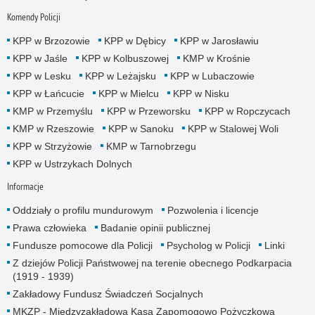
Komendy Policji
KPP w Brzozowie
KPP w Dębicy
KPP w Jarosławiu
KPP w Jaśle
KPP w Kolbuszowej
KMP w Krośnie
KPP w Lesku
KPP w Leżajsku
KPP w Lubaczowie
KPP w Łańcucie
KPP w Mielcu
KPP w Nisku
KMP w Przemyślu
KPP w Przeworsku
KPP w Ropczycach
KMP w Rzeszowie
KPP w Sanoku
KPP w Stalowej Woli
KPP w Strzyżowie
KMP w Tarnobrzegu
KPP w Ustrzykach Dolnych
Informacje
Oddziały o profilu mundurowym
Pozwolenia i licencje
Prawa człowieka
Badanie opinii publicznej
Fundusze pomocowe dla Policji
Psycholog w Policji
Linki
Z dziejów Policji Państwowej na terenie obecnego Podkarpacia
(1919 - 1939)
Zakładowy Fundusz Świadczeń Socjalnych
MKZP - Międzyzakładowa Kasa Zapomogowo Pożyczkowa