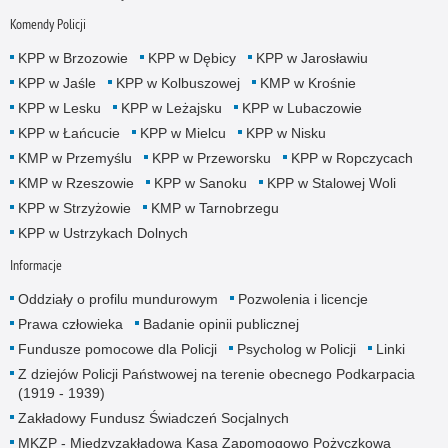
Komendy Policji
KPP w Brzozowie
KPP w Dębicy
KPP w Jarosławiu
KPP w Jaśle
KPP w Kolbuszowej
KMP w Krośnie
KPP w Lesku
KPP w Leżajsku
KPP w Lubaczowie
KPP w Łańcucie
KPP w Mielcu
KPP w Nisku
KMP w Przemyślu
KPP w Przeworsku
KPP w Ropczycach
KMP w Rzeszowie
KPP w Sanoku
KPP w Stalowej Woli
KPP w Strzyżowie
KMP w Tarnobrzegu
KPP w Ustrzykach Dolnych
Informacje
Oddziały o profilu mundurowym
Pozwolenia i licencje
Prawa człowieka
Badanie opinii publicznej
Fundusze pomocowe dla Policji
Psycholog w Policji
Linki
Z dziejów Policji Państwowej na terenie obecnego Podkarpacia
(1919 - 1939)
Zakładowy Fundusz Świadczeń Socjalnych
MKZP - Międzyzakładowa Kasa Zapomogowo Pożyczkowa