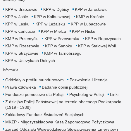
KPP w Brzozowie
KPP w Dębicy
KPP w Jarosławiu
KPP w Jaśle
KPP w Kolbuszowej
KMP w Krośnie
KPP w Lesku
KPP w Leżajsku
KPP w Lubaczowie
KPP w Łańcucie
KPP w Mielcu
KPP w Nisku
KMP w Przemyślu
KPP w Przeworsku
KPP w Ropczycach
KMP w Rzeszowie
KPP w Sanoku
KPP w Stalowej Woli
KPP w Strzyżowie
KMP w Tarnobrzegu
KPP w Ustrzykach Dolnych
Informacje
Oddziały o profilu mundurowym
Pozwolenia i licencje
Prawa człowieka
Badanie opinii publicznej
Fundusze pomocowe dla Policji
Psycholog w Policji
Linki
Z dziejów Policji Państwowej na terenie obecnego Podkarpacia
(1919 - 1939)
Zakładowy Fundusz Świadczeń Socjalnych
MKZP - Międzyzakładowa Kasa Zapomogowo Pożyczkowa
Zarząd Oddziału Wojewódzkiego Stowarzyszenia Emerytów i