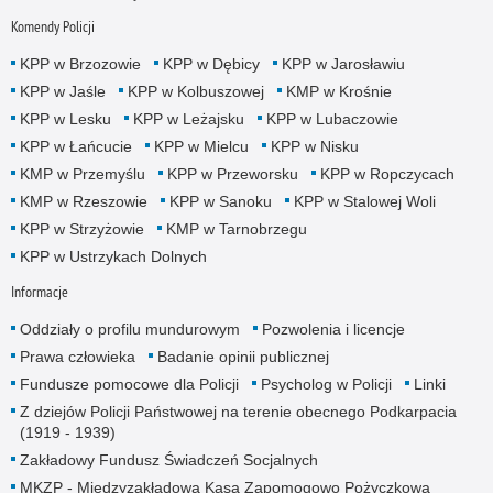
Komendy Policji
KPP w Brzozowie
KPP w Dębicy
KPP w Jarosławiu
KPP w Jaśle
KPP w Kolbuszowej
KMP w Krośnie
KPP w Lesku
KPP w Leżajsku
KPP w Lubaczowie
KPP w Łańcucie
KPP w Mielcu
KPP w Nisku
KMP w Przemyślu
KPP w Przeworsku
KPP w Ropczycach
KMP w Rzeszowie
KPP w Sanoku
KPP w Stalowej Woli
KPP w Strzyżowie
KMP w Tarnobrzegu
KPP w Ustrzykach Dolnych
Informacje
Oddziały o profilu mundurowym
Pozwolenia i licencje
Prawa człowieka
Badanie opinii publicznej
Fundusze pomocowe dla Policji
Psycholog w Policji
Linki
Z dziejów Policji Państwowej na terenie obecnego Podkarpacia
(1919 - 1939)
Zakładowy Fundusz Świadczeń Socjalnych
MKZP - Międzyzakładowa Kasa Zapomogowo Pożyczkowa