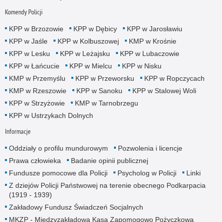
Komendy Policji
KPP w Brzozowie
KPP w Dębicy
KPP w Jarosławiu
KPP w Jaśle
KPP w Kolbuszowej
KMP w Krośnie
KPP w Lesku
KPP w Leżajsku
KPP w Lubaczowie
KPP w Łańcucie
KPP w Mielcu
KPP w Nisku
KMP w Przemyślu
KPP w Przeworsku
KPP w Ropczycach
KMP w Rzeszowie
KPP w Sanoku
KPP w Stalowej Woli
KPP w Strzyżowie
KMP w Tarnobrzegu
KPP w Ustrzykach Dolnych
Informacje
Oddziały o profilu mundurowym
Pozwolenia i licencje
Prawa człowieka
Badanie opinii publicznej
Fundusze pomocowe dla Policji
Psycholog w Policji
Linki
Z dziejów Policji Państwowej na terenie obecnego Podkarpacia
(1919 - 1939)
Zakładowy Fundusz Świadczeń Socjalnych
MKZP - Międzyzakładowa Kasa Zapomogowo Pożyczkowa