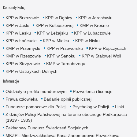
Komendy Policji
KPP w Brzozowie
KPP w Dębicy
KPP w Jarosławiu
KPP w Jaśle
KPP w Kolbuszowej
KMP w Krośnie
KPP w Lesku
KPP w Leżajsku
KPP w Lubaczowie
KPP w Łańcucie
KPP w Mielcu
KPP w Nisku
KMP w Przemyślu
KPP w Przeworsku
KPP w Ropczycach
KMP w Rzeszowie
KPP w Sanoku
KPP w Stalowej Woli
KPP w Strzyżowie
KMP w Tarnobrzegu
KPP w Ustrzykach Dolnych
Informacje
Oddziały o profilu mundurowym
Pozwolenia i licencje
Prawa człowieka
Badanie opinii publicznej
Fundusze pomocowe dla Policji
Psycholog w Policji
Linki
Z dziejów Policji Państwowej na terenie obecnego Podkarpacia
(1919 - 1939)
Zakładowy Fundusz Świadczeń Socjalnych
MKZP - Międzyzakładowa Kasa Zapomogowo Pożyczkowa