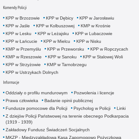
Komendy Policji
KPP w Brzozowie
KPP w Dębicy
KPP w Jarosławiu
KPP w Jaśle
KPP w Kolbuszowej
KMP w Krośnie
KPP w Lesku
KPP w Leżajsku
KPP w Lubaczowie
KPP w Łańcucie
KPP w Mielcu
KPP w Nisku
KMP w Przemyślu
KPP w Przeworsku
KPP w Ropczycach
KMP w Rzeszowie
KPP w Sanoku
KPP w Stalowej Woli
KPP w Strzyżowie
KMP w Tarnobrzegu
KPP w Ustrzykach Dolnych
Informacje
Oddziały o profilu mundurowym
Pozwolenia i licencje
Prawa człowieka
Badanie opinii publicznej
Fundusze pomocowe dla Policji
Psycholog w Policji
Linki
Z dziejów Policji Państwowej na terenie obecnego Podkarpacia
(1919 - 1939)
Zakładowy Fundusz Świadczeń Socjalnych
MKZP - Międzyzakładowa Kasa Zapomogowo Pożyczkowa